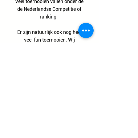
Veel toernooien vallen onder de
de Nederlandse Competitie of
ranking.
Er zijn natuurlijk ook nog heel
veel fun toernooien. Wij
proberen ze met je te delen of
beter nog... deel ze met ons!
Toernooien