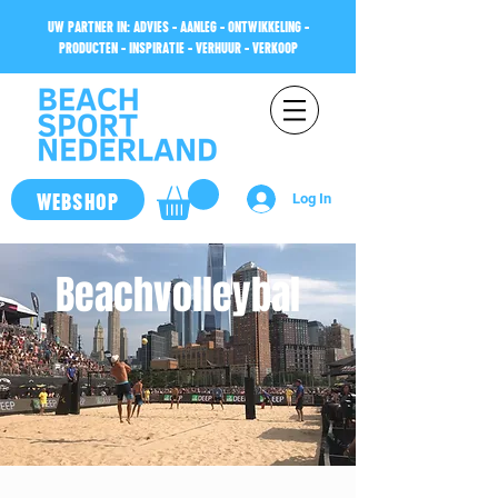
UW PARTNER IN: ADVIES - AANLEG - ONTWIKKELING -
PRODUCTEN - INSPIRATIE - VERHUUR - VERKOOP
WEBSHOP
Log In
Beachvolleybal