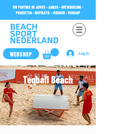
UW PARTNER IN: ADVIES - AANLEG - ONTWIKKELING -
PRODUCTEN - INSPIRATIE - VERHUUR - VERKOOP
WEBSHOP
Log In
Teqball Beach