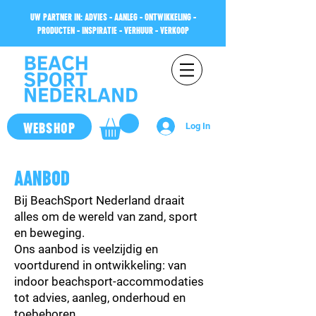
UW PARTNER IN: ADVIES - AANLEG - ONTWIKKELING -
PRODUCTEN - INSPIRATIE - VERHUUR - VERKOOP
WEBSHOP
Log In
AANBOD
Bij BeachSport Nederland draait
alles om de wereld van zand, sport
en beweging.
Ons aanbod is veelzijdig en
voortdurend in ontwikkeling: van
indoor beachsport-accommodaties
tot advies, aanleg, onderhoud en
toebehoren.