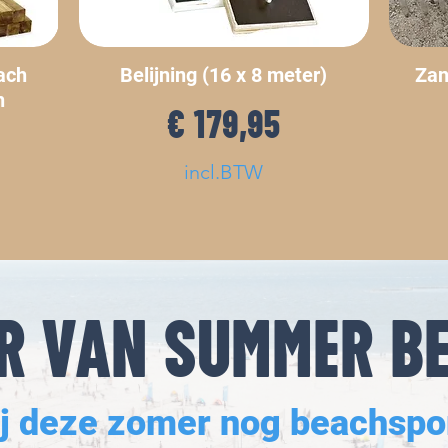
ach
Belijning (16 x 8 meter)
Zan
h
Prijs
€ 179,95
incl.BTW
R VAN SUMMER BE
j deze zomer nog beachspo