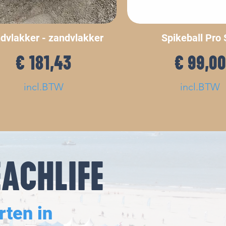
dvlakker - zandvlakker
Spikeball Pro 
Prijs
Prij
€ 181,43
€ 99,00
incl.BTW
incl.BTW
ACHLIFE
rten in