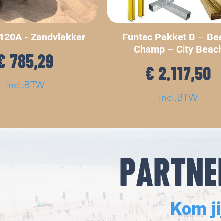
120A - Zandvlakker
Funtec Pakket B – Be
Champ – City Beac
Prijs
€ 785,29
Prijs
€ 2.117,50
incl.BTW
incl.BTW
PARTNE
Kom ji