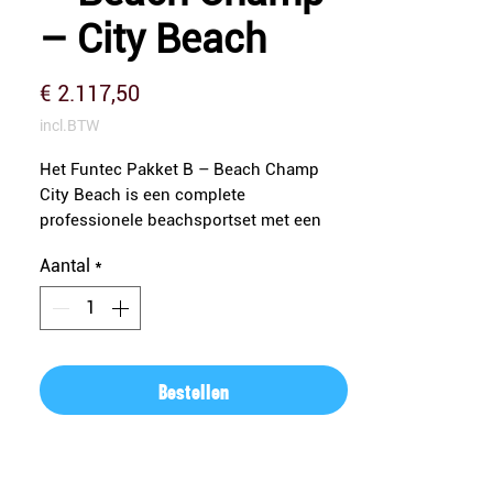
– City Beach
Prijs
€ 2.117,50
incl.BTW
Het Funtec Pakket B – Beach Champ
City Beach is een complete
professionele beachsportset met een
semi-vaste grondbevestiging. Dankzij
Aantal
*
de stevige T-balk voet is dit systeem
uitermate geschikt voor city beaches,
tijdelijke beachlocaties en
multifunctionele sportpleinen, waar
stabiliteit en flexibiliteit hand in hand
Bestellen
moeten gaan.
Stabiel én flexibel in gebruik
De palen worden in de grond geplaatst