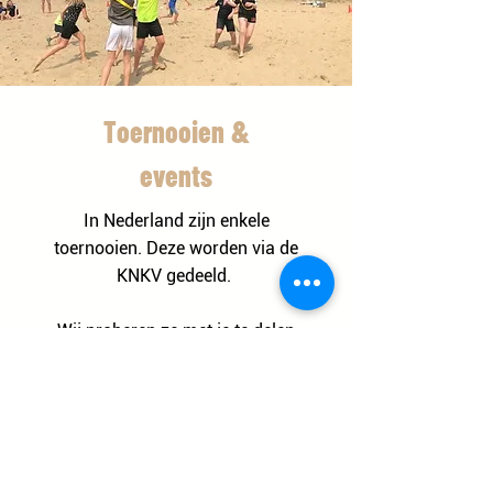
Toernooien &
events
In Nederland zijn enkele
toernooien. Deze worden via de
KNKV gedeeld.
Wij proberen ze met je te delen
of beter nog... deel ze met ons!
Toernooien