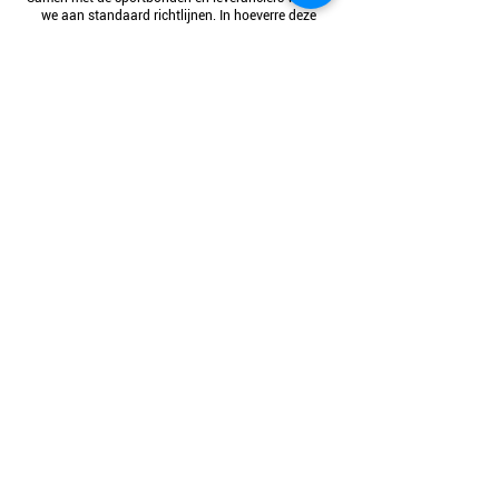
we aan standaard richtlijnen. In hoeverre deze
richtlijnen voor jullie wenselijk zijn hangt samen met
jullie plannen en ambities.
We helpen je op pad met de verlichtingsplannen.
Onderhoud
Ook de beachvelden hebben onderhoud nodig. Wij
verzorgen de onderhoudsmaterialen, maar kunnen
je ook onderhoudscontracten bieden voor het zand,
de veldsystemen en alles wat je wenst.
Of het nu gaat om jaarlijks, maandelijks, wekelijks of
dagelijks onderhoud.