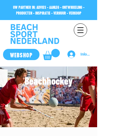
UW PARTNER IN: ADVIES - AANLEG - ONTWIKKELING -
PRODUCTEN - INSPIRATIE - VERHUUR - VERKOOP
WEBSHOP
Inloggen
Beachhockey