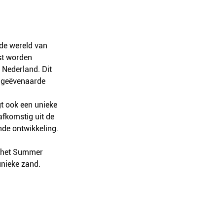
de wereld van 
st worden 
Nederland. Dit 
ongeëvenaarde 
t ook een unieke 
afkomstig uit de 
de ontwikkeling.
r het Summer 
unieke zand. 