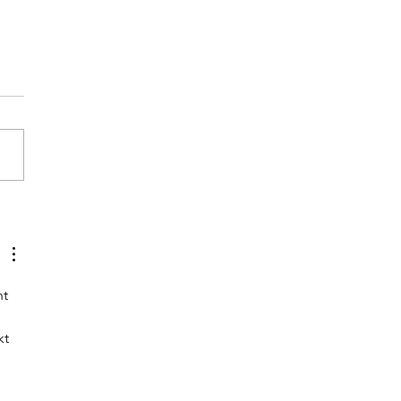
lley
t 
t 