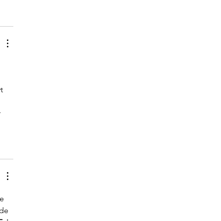
t 
 
e 
de 