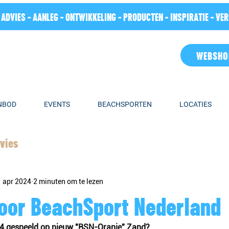
 ADVIES - AANLEG - ONTWIKKELING - PRODUCTEN - INSPIRATIE - VE
WEBSHO
NBOD
EVENTS
BEACHSPORTEN
LOCATIES
vies
1 apr 2024
2 minuten om te lezen
oor BeachSport Nederland
24 gespeeld op nieuw "BSN-Oranje" Zand?