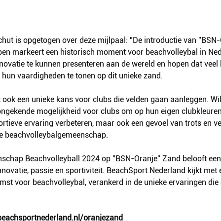
hut is opgetogen over deze mijlpaal: "De introductie van "BSN-
n markeert een historisch moment voor beachvolleybal in Nede
novatie te kunnen presenteren aan de wereld en hopen dat veel 
 hun vaardigheden te tonen op dit unieke zand.
t ook een unieke kans voor clubs die velden gaan aanleggen. Wi
 ongekende mogelijkheid voor clubs om op hun eigen clubkleuren
sportieve ervaring verbeteren, maar ook een gevoel van trots en 
ale beachvolleybalgemeenschap.
schap Beachvolleyball 2024 op "BSN-Oranje" Zand belooft een 
nnovatie, passie en sportiviteit. BeachSport Nederland kijkt met
st voor beachvolleybal, verankerd in de unieke ervaringen die 
eachsportnederland.nl/oranjezand