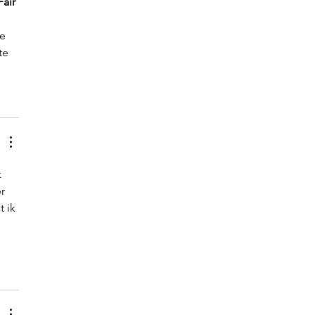
Fair 
e 
te 
 
r 
 ik 