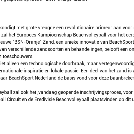
ondigt met grote vreugde een revolutionaire primeur aan voor 
ar zal het Europees Kampioenschap Beachvolleyball voor het eer
ieuwe "BSN-Oranje" Zand, een unieke innovatie van BeachSport 
 van verschillende zandsoorten en behandelingen, belooft een 
en toeschouwers.
iet alleen een technologische doorbraak, maar vertegenwoordig
nationale inspiratie en lokale passie. Een deel van het zand is 
waar BeachSport Nederland de basis vond voor deze baanbreken
eyball zal ook het ,vandaag geopende inschrijvingsproces, voo
ll Circuit en de Eredivisie Beachvolleyball plaatsvinden op dit 