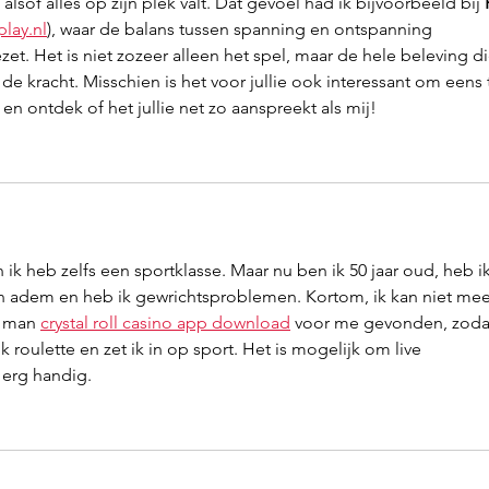
alsof alles op zijn plek valt. Dat gevoel had ik bijvoorbeeld bij 
play.nl
), waar de balans tussen spanning en ontspanning 
t. Het is niet zozeer alleen het spel, maar de hele beleving di
de kracht. Misschien is het voor jullie ook interessant om eens 
k en ontdek of het jullie net zo aanspreekt als mij!
 ik heb zelfs een sportklasse. Maar nu ben ik 50 jaar oud, heb ik
en adem en heb ik gewrichtsproblemen. Kortom, ik kan niet mee
 man 
crystal roll casino app download
 voor me gevonden, zodat
 roulette en zet ik in op sport. Het is mogelijk om live 
 erg handig.