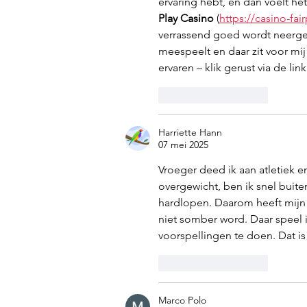
ervaring hebt, en dan voelt het 
Play Casino
 (
https://casino-fair
verrassend goed wordt neergeze
meespeelt en daar zit voor mij 
ervaren – klik gerust via de lin
Like
Reageren
Harriette Hann
07 mei 2025
Vroeger deed ik aan atletiek en
overgewicht, ben ik snel buit
hardlopen. Daarom heeft mijn
niet somber word. Daar speel ik
voorspellingen te doen. Dat is
Like
Reageren
Marco Polo