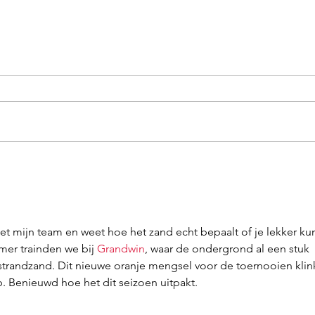
Footvo
Beachsoccer
met mijn team en weet hoe het zand echt bepaalt of je lekker kun
mer trainden we bij 
Grandwin
, waar de ondergrond al een stuk 
trandzand. Dit nieuwe oranje mengsel voor de toernooien klink
. Benieuwd hoe het dit seizoen uitpakt.