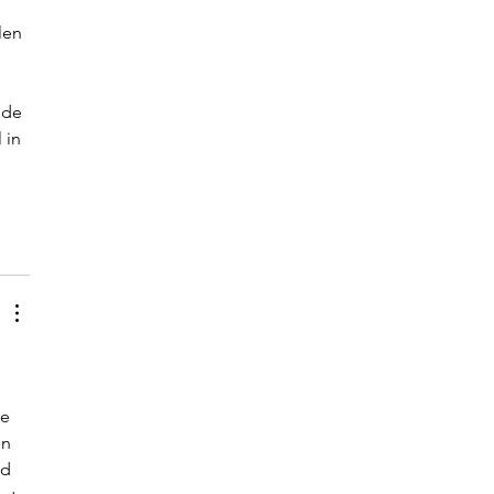
 
len 
 
 de 
 in 
e 
n 
d 