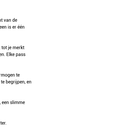
mt van de 
en is er één 
 tot je merkt 
n. Elke pass 
ermogen te 
te begrijpen, en 
s, een slimme 
er. 