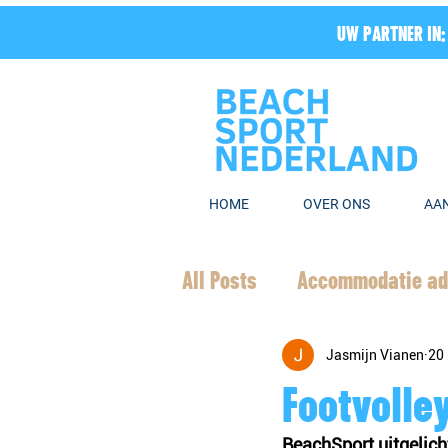
UW PARTNER IN:
HOME
OVER ONS
AA
All Posts
Accommodatie ad
Jasmijn Vianen
20
Footvolle
BeachSport uitgelich