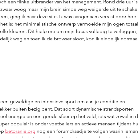
ch een flinke uitbrander van het management. Rond drie uur 's
 zwaar woog maar mijn brein simpelweg weigerde uit te schake
ren, ging ik naar deze site. Ik was aangenaam verrast door hoe 
het is; het minimalistische ontwerp vermoeide mijn ogen totaal
felle kleuren. Dit hielp me om mijn focus volledig te verleggen,
delijk weg en toen ik de browser sloot, kon ik eindelijk normaal
 een geweldige en intensieve sport om aan je conditie en 
 lekker buiten bezig bent. Dat soort dynamische strandsporten 
veel energie en een goede sfeer op het veld, iets wat zowel in d
per populair is onder voetballers en actieve mensen tijdens hu
op 
betoranje.org
 nog een forumdraadje te volgen waarin ieman