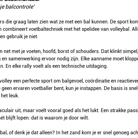
je balcontrole'
ers die graag laten zien wat ze met een bal kunnen. De sport ko
n combineert voetbaltechniek met het spelidee van volleybal. Alle
en gebruik je niet.
n net met je voeten, hoofd, borst of schouders. Dat klinkt simpel,
ng en samenwerking ervoor nodig zijn. Elke aanname moet kloppe
. En elke rally voelt als een technische uitdaging.
tvolley een perfecte sport om balgevoel, coördinatie en reactiev
 geen ervaren voetballer bent, kun je instappen. De basis is snel 
het leuk.
aculair uit, maar voelt vooral goed als het lukt. Een strakke pas
ét blijft lopen: dat is waarom je door wilt.
bal, of denk je dat alleen? In het zand kom je er snel genoeg acht