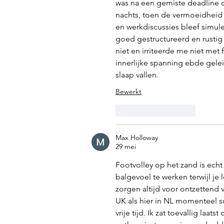
was na een gemiste deadline o
nachts, toen de vermoeidheid
en werkdiscussies bleef simule
goed gestructureerd en rustig 
niet en irriteerde me niet met 
innerlijke spanning ebde gelei
slaap vallen.
Bewerkt
Like
Reageren
Max Holloway
29 mei
Footvolley op het zand is echt
balgevoel te werken terwijl je
zorgen altijd voor ontzettend 
UK als hier in NL momenteel su
vrije tijd. Ik zat toevallig laatst 