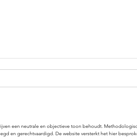
Beachsoccer
Beach
hrijven een neutrale en objectieve toon behoudt. Methodologis
legd en gerechtvaardigd. De website versterkt het hier besprok