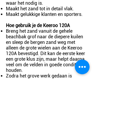
waar het nodig is.
Maakt het zand tot in detail vlak.
Maakt gelukkige klanten en sporters.
Hoe gebruik je de Keeroo 120A
Breng het zand vanuit de gehele
beachbak grof naar de diepere kuilen
en sleep de bergen zand weg met
alleen de grote wielen aan de Keeroo
120A bevestigd. Dit kan de eerste keer
een grote klus zijn, maar helpt daarna
veel om de velden in goede conditie te
houden.
Zodra het grove werk gedaan is
worden de kleine wielen aan de Keeroo
120A bevestigd. Door de wielen eerst
onder zandniveau in te stellen blijf je
zand verslepen. Als het veld bijna vlak
is plaats je de wielen op zandniveau en
maak je door het lopen van een
standaard structuur het veld perfect
glad.
Behandel het veld dagelijks of na
intensief veldgebruik.