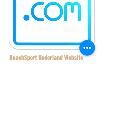
BeachSport Nederland Website
Adverteren op de website
www.beachsportnederland.nl
Op de website hebben we
verschillende mogelijkheden om
te adverteren. Dat is mede
afhankelijk van de complete
samenwerking die we aangaan.
Ben je benieuwd naar de
mogelijkheden? Stuur ons dan
een mail of bel ons direct. Voor €
37,50 per maand ben je al partner