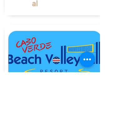
al
Kaapverdië
BeachSport Resort CaboVerde